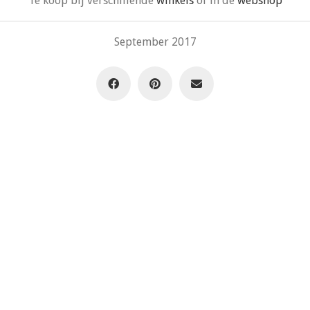
Te koop bij verschillende
winkels
of in de
webshop
September 2017