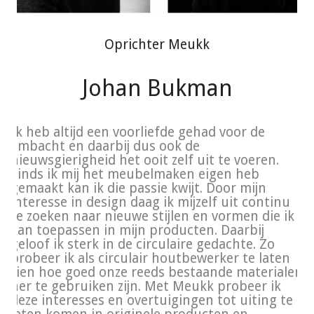
Zoekt u meubel maatwerk?
Oprichter Meukk
De meubels en producten van Meukk worden
handgemaakt in Utrecht van hout verkregen uit oude
Johan Bukman
meubels.
Bent u op zoek naar een eettafel op maat, of een kast voor
uw meest geliefde spullen? Meukk kan wat voor u
Ik heb altijd een voorliefde gehad voor de
betekenen!
ambacht en daarbij dus ook de
Neem contact op met Meukk om te vragen naar de
nieuwsgierigheid het ooit zelf uit te voeren.
mogelijkheden...
info@meukk.nl
Sinds ik mij het meubelmaken eigen heb
gemaakt kan ik die passie kwijt. Door mijn
interesse in design daag ik mijzelf uit continu
te zoeken naar nieuwe stijlen en vormen die ik
kan toepassen in mijn producten. Daarbij
geloof ik sterk in de circulaire gedachte. Zo
probeer ik als circulair houtbewerker te laten
zien hoe goed onze reeds bestaande materialen
Algemene voorwaarden
Privacyverklaring
her te gebruiken zijn. Met Meukk probeer ik
deze interesses en overtuigingen tot uiting te